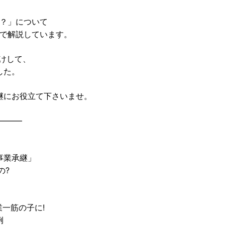
？」について
で解説しています。
付けして、
した。
継にお役立て下さいませ。
———
事業承継」
の?
一筋の子に!
例