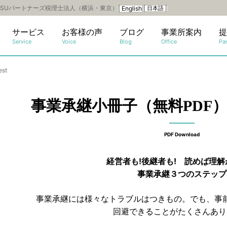
SUパートナーズ税理士法人（横浜・東京）
| English
| 日本語 |
サービス
お客様の声
ブログ
事業所案内
提
Service
Voice
Blog
Office
Par
st
事業承継小冊子（無料PDF）プ
PDF Download
経営者も!後継者も!
読めば理解
事業承継３つのステップ
事業承継には様々なトラブルはつきもの。でも、事
回避できることがたくさんあり