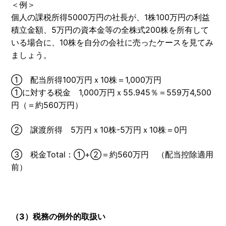
＜例＞
個人の課税所得5000万円の社長が、1株100万円の利益
積立金額、5万円の資本金等の全株式200株を所有して
いる場合に、10株を自分の会社に売ったケースを見てみ
ましょう。
① 配当所得100万円ｘ10株＝1,000万円
①に対する税金 1,000万円ｘ55.945％＝559万4,500
円（＝約560万円）
② 譲渡所得 5万円ｘ10株-5万円ｘ10株＝0円
③ 税金Total：①+②＝約560万円 （配当控除適用
前）
（3）税務の例外的取扱い