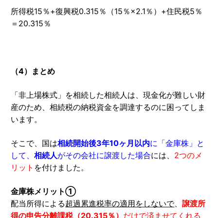
所得税15％+復興税0.315％（15％×2.1％）+住民税5％
＝20.315％
（4）まとめ
「非上場株式」を相続した相続人は、現金化が難しい財
産のため、相続税の納税資金を調達するのに困ってしま
います。
そこで、国は
相続開始後3年10ヶ月以内
に「金庫株」と
して、
相続人
がその会社に譲渡した場合
には、
2つのメ
リット
を付けました。
金庫株メリット①
配当所得による
超過累進税率の適用をしないで
、
譲渡所
得の申告分離課税（20.315％）
だけで済ませてくれる