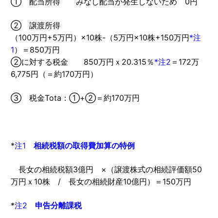
① 配当所得 みなし配当が発生しないため 0円
② 譲渡所得
（100万円+5万円）×10株-（5万円×10株+150万円
*注
1
）＝850万円
②に対する税金 850万円ｘ20.315％
*注2
＝172万
6,775円（＝約170万円）
③ 税金Tota：①+②＝約170万円
*
注1
相続税額の取得費加算の特例
長女の相続税額3億円 ×（譲渡株式の相続評価額50
万円ｘ10株 / 長女の相続財産10億円）＝150万円
*
注2
申告分離課税