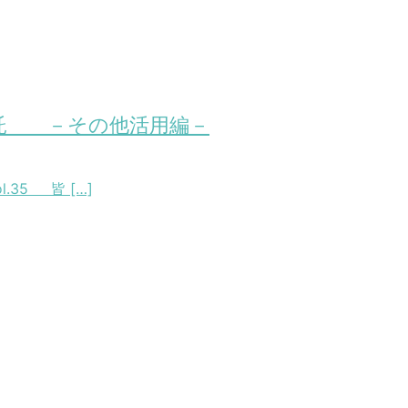
事信託 －その他活用編－
35 皆 […]