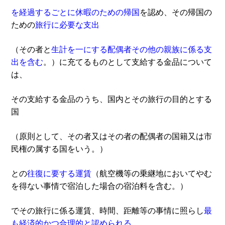
を経過するごとに休暇のための帰国
を認め、その帰国の
ための
旅行に必要な支出
（その者と
生計を一にする配偶者その他の親族に係る支
出を含む
。）に充てるものとして支給する金品について
は、
その支給する金品のうち、国内とその旅行の目的とする
国
（原則として、その者又はその者の配偶者の国籍又は市
民権の属する国をいう。）
との
往復に要する運賃
（航空機等の乗継地においてやむ
を得ない事情で宿泊した場合の宿泊料を含む。）
でその旅行に係る運賃、時間、距離等の事情に照らし
最
も経済的かつ合理的と認められる